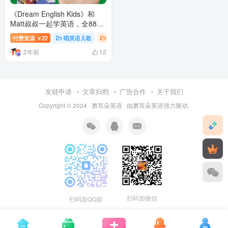
《Dream English Kids》和
Matt叔叔一起学英语，全885
集，1080P高清视频带英文字
付费资源
22
唱英语儿歌
学英语启蒙
￥
幕，百度网盘下载！
2年前
12
友链申请
文章归档
广告合作
关于我们
Copyright © 2024 ·
磨耳朵英语
· 由
磨耳朵英语
强力驱动.
扫码加微信
扫码加QQ群