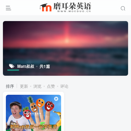
Matt叔叔
共1篇
排序
更新
浏览
点赞
评论