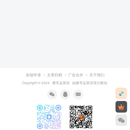
友链申请
文章归档
广告合作
关于我们
Copyright © 2024 ·
磨耳朵英语
· 由
磨耳朵英语
强力驱动.