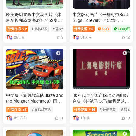
欧美奇幻冒险中文动画片《弗
中文版动画片《一群好虫Best
林船长和恐龙海盗》全52集，
Bugs Forever》全52集，
720P高清视频，百度网盘下
1080P高清视频，百度网盘下
付费资源
2
# 弗林船长
# 恐龙海盗
付费资源
8
BBC
BBC英语频
￥
￥
载！
载！
29天前
31天前
9
12
中文版《旋风战车队Blaze and
80年代早期国产国语动画电影
the Monster Machines》国语
合集《神笔马良/假如我是武
动画片全1-5季共100集，
松/济公斗蟋蟀》总计21部，标
付费阅读
8
# 旋风战车队
付费资源
16
# 神笔马良
# 假如我
￥
￥
1080P高清视频，百度网盘下
清视频无字幕，百度网盘下
9个月前
1年前
载！
载！
11
10