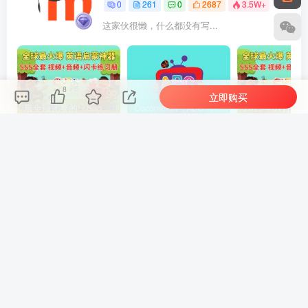
0
261
0
2687
3.5W+
这家伙很懒，什么都没有写...
8
立即购买
最全最完整的《Super Simple Songs》英文启蒙儿歌视频，自然拼读、英语动画视频，各系列总共1933集视频，1080P高清视频带英文字幕，百度网盘下载！
Cocomelon（ABC Kid TV）英语启蒙儿歌童谣视频，全938集，1080P高清视频带英文字幕，带音频MP3，百度网盘下载！
上一篇
下一篇
中文版《Clangers太空鼠针
国语动画片《熊猫和小鼹鼠
织鼠一家》全三季共78集，
Krtek a Panda》中文版全52
1080P高清视频带中文字
集，百度网盘下载！
幕，百度网盘下载！
相关推荐