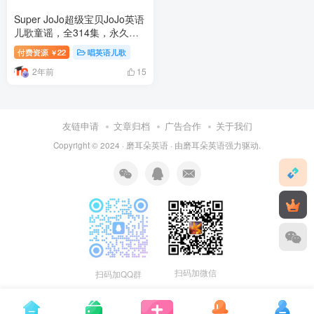
Super JoJo超级宝贝JoJo英语
儿歌童谣，全314集，永久免
费更新，1080P高清视频带英
付费资源
22
唱英语儿歌
￥
文字幕，百度网盘下载
2年前
15
友链申请
文章归档
广告合作
关于我们
Copyright © 2024 ·
磨耳朵英语
· 由
磨耳朵英语
强力驱动.
扫码加微信
扫码加QQ群