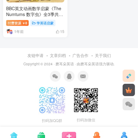
BBC英文动画数学启蒙《The
Numtums 数字虫》全3季共77
集，1080P高清视频带英文字
付费资源
8
学英语启蒙
￥
幕，带配套音频MP3，百度网
1年前
盘下载！
15
友链申请
文章归档
广告合作
关于我们
Copyright © 2024 ·
磨耳朵英语
· 由
磨耳朵英语
强力驱动.
扫码加微信
扫码加QQ群