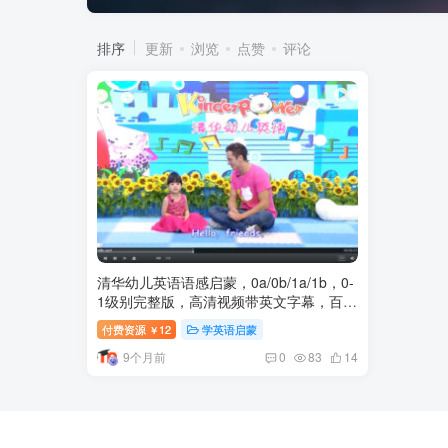
排序
更新
浏览
点赞
评论
清华幼儿英语语感启蒙，0a/0b/1a/1b，0-
1级别完整版，高清视频带英文字幕，百度
网盘下载！
付费资源
12
学英语启蒙
￥
9个月前
0
83
14