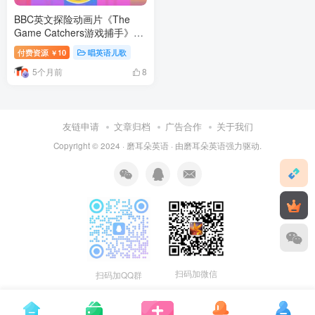
BBC英文探险动画片《The
Game Catchers游戏捕手》全
1-2季共100集，1080P高清视
付费资源
10
唱英语儿歌
￥
频带英文字幕，带配套音频
5个月前
MP3，百度网盘下载！
8
友链申请
文章归档
广告合作
关于我们
Copyright © 2024 ·
磨耳朵英语
· 由
磨耳朵英语
强力驱动.
扫码加微信
扫码加QQ群