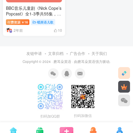
BBC音乐儿童剧《Nick Cope’s
Popcast》全1-3季共55集，
1080P高清视频带英文字幕，
付费资源
16
唱英语儿歌
￥
附带音频MP3，百度网盘下
2年前
载！
10
友链申请
文章归档
广告合作
关于我们
Copyright © 2024 ·
磨耳朵英语
· 由
磨耳朵英语
强力驱动.
扫码加微信
扫码加QQ群