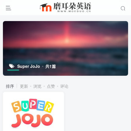
Super JoJo
共1篇
排序
更新
浏览
点赞
评论