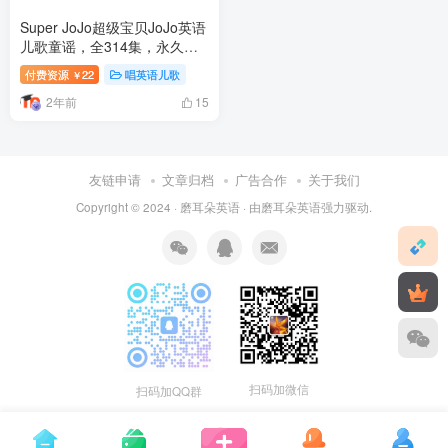
Super JoJo超级宝贝JoJo英语
儿歌童谣，全314集，永久免
费更新，1080P高清视频带英
付费资源
22
唱英语儿歌
￥
文字幕，百度网盘下载
2年前
15
友链申请
文章归档
广告合作
关于我们
Copyright © 2024 ·
磨耳朵英语
· 由
磨耳朵英语
强力驱动.
扫码加微信
扫码加QQ群