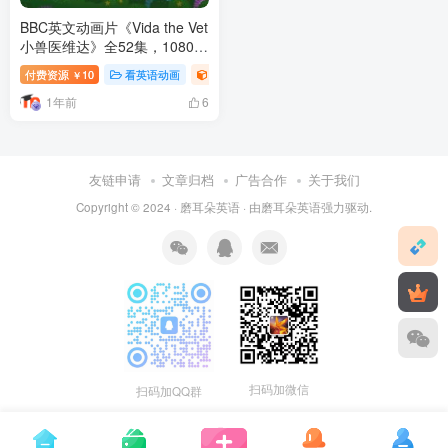
BBC英文动画片《Vida the Vet
小兽医维达》全52集，1080P
高清视频带英文字幕，百度网
付费资源
10
看英语动画
BBC英语频道
￥
盘下载！
1年前
6
友链申请
文章归档
广告合作
关于我们
Copyright © 2024 ·
磨耳朵英语
· 由
磨耳朵英语
强力驱动.
扫码加微信
扫码加QQ群