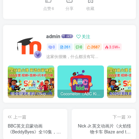
点赞
6
分享
收藏
admin
关注
0
261
0
2687
3.5W+
这家伙很懒，什么都没有写...
最全最完整的《Super Simple Songs》英文启蒙儿歌视频，自然拼读、英语动画视频，各系列总共1933集视频，1080P高清视频带英文字幕，百度网盘下载！
Cocomelon（ABC Kid TV）英语启蒙儿歌童谣视频，全938集，1080P高清视频带英文字幕，带音频MP3，百度网盘下载！
上一篇
下一篇
BBC英文启蒙动画
Nick Jr.英文动画片《火焰怪
《BeddyByes》全10集，
物卡车 Blaze and the
1080P高清视频带英文字
Monster Machines》旋风战