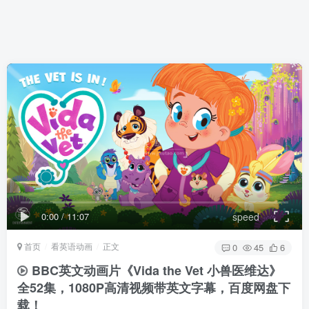
0:00
/
11:07
speed
首页
看英语动画
正文
0
45
6
BBC英文动画片《Vida the Vet 小兽医维达》
全52集，1080P高清视频带英文字幕，百度网盘下
载！