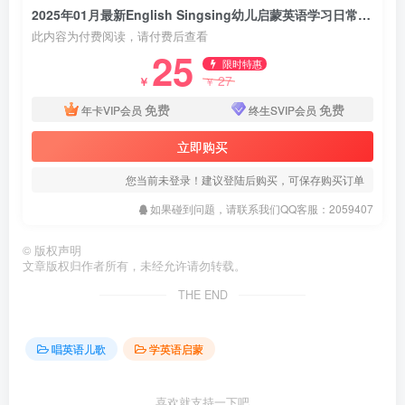
2025年01月最新English Singsing幼儿启蒙英语学习日常词汇，主题对话，故事等，全1228集+，1080P高清视频带英文字幕，百度网盘下载！
此内容为付费阅读，请付费后查看
25
限时特惠
27
￥
￥
免费
免费
年卡VIP会员
终生SVIP会员
立即购买
您当前未登录！建议登陆后购买，可保存购买订单
如果碰到问题，请联系我们QQ客服：2059407
©
版权声明
文章版权归作者所有，未经允许请勿转载。
THE END
唱英语儿歌
学英语启蒙
喜欢就支持一下吧