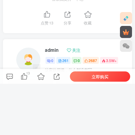
点赞
13
分享
收藏
admin
关注
0
261
0
2687
3.5W+
这家伙很懒，什么都没有写...
13
立即购买
最全最完整的《Super Simple Songs》英文启蒙儿歌视频，自然拼读、英语动画视频，各系列总共1933集视频，1080P高清视频带英文字幕，百度网盘下载！
Cocomelon（ABC Kid TV）英语启蒙儿歌童谣视频，全938集，1080P高清视频带英文字幕，带音频MP3，百度网盘下载！
上一篇
下一篇