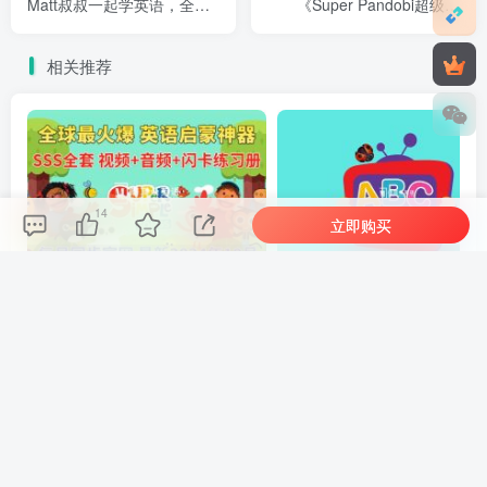
Matt叔叔一起学英语，全
《Super Pandobi超级熊
885集，1080P高清视频带英
猫》全243集，1080P高清视
文字幕，百度网盘下载！
频带英文字幕，带音频
相关推荐
MP3，百度网盘下载！
14
立即购买
最全最完整的《Super Simple Songs》英文启蒙儿歌视频，自然拼读、英语动画视频，各系列总共1933集视频，1080P高清视频带英文字幕，百度网盘下载！
Cocomelon（ABC Kid TV）英语启蒙儿歌童谣视频，全938集，1080P
评论
抢沙发
欢迎您留下宝贵的见解！
提交