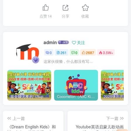
点赞
14
分享
收藏
admin
关注
0
261
0
2687
3.5W+
这家伙很懒，什么都没有写...
最全最完整的《Super Simple Songs》英文启蒙儿歌视频，自然拼读、英语动画视频，各系列总共1933集视频，1080P高清视频带英文字幕，百度网盘下载！
Cocomelon（ABC Kid TV）英语启蒙儿歌童谣视频，全938集，1080P高清视频带英文字幕，带音频MP3，百度网盘下载！
上一篇
下一篇
《Dream English Kids》和
Youtube英语启蒙儿歌动画