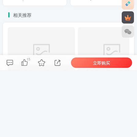
1080P高清视频带英文字
集，1080P高清视频带英文
幕，百度网盘下载！
字幕，百度网盘下载！
相关推荐
15
立即购买
50部经典英语动画电影，含视频+中英剧本+中英台词+音频MP3，百度网盘下载！
评论
抢沙发
欢迎您留下宝贵的见解！
提交