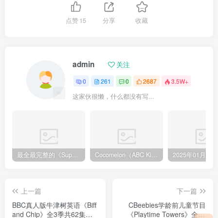
点赞
15
分享
收藏
admin
关注
0
261
0
2687
3.5W+
这家伙很懒，什么都没有写...
最全最完整的《Super Simple Songs》英文启蒙儿歌视频，自然拼读、英语动画视频，各系列总共1933集视频，1080P高清视频带英文字幕，百度网盘下载！
Cocomelon（ABC Kid TV）英语启蒙儿歌童谣视频，全938集，1080P高清视频带英文字幕，带音频MP3，百度网盘下载！
上一篇
下一篇
BBC真人版牛津树英语《Biff
CBeebies学龄前儿童节目
and Chip》全3季共62集，
《Playtime Towers》全15