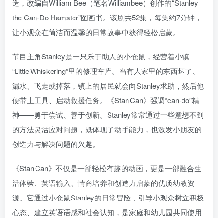
造，改编自William Bee（笔名Williambee）创作的“Stanley
the Can‑Do Hamster”图画书。该剧共52集，每集约7分钟，
让小观众在简洁而温馨的日常故事中获得轻松启蒙。
节目主角Stanley是一只乐于助人的小仓鼠，经营着小镇
“Little Whiskering”里的修理车库。当有人家里的东西坏了、
漏水、飞走或掉落，镇上的居民就会向Stanley求助，然后他
便带上工具、启动救援任务。《Stan Can》强调“can‑do”精
神——勇于尝试、善于创新。Stanley常常通过一些意想不到
的方法灵活应对问题，既体现了动手能力，也激发小朋友的
创造力与解决问题的兴趣。
《Stan Can》不仅是一部轻松有趣的动画，更是一部融合生
活体验、英语输入、情商培养和创造力启蒙的优质幼教资
源。它通过小仓鼠Stanley的日常冒险，引导小观众树立积极
心态、建立英语语感和社会认知，是家庭和幼儿园共同使用