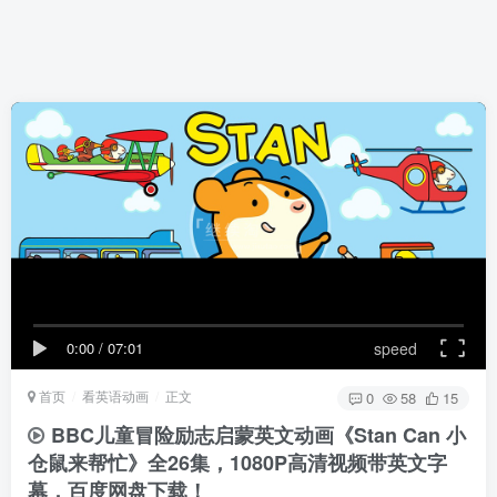
0:00
/
07:01
speed
首页
看英语动画
正文
0
58
15
BBC儿童冒险励志启蒙英文动画《Stan Can 小
仓鼠来帮忙》全26集，1080P高清视频带英文字
幕，百度网盘下载！