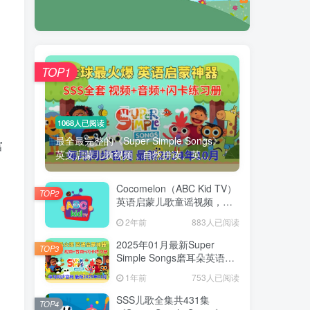
TOP1
1068人已阅读
最全最完整的《Super Simple Songs》
富
英文启蒙儿歌视频，自然拼读、英...
Cocomelon（ABC Kid TV）
TOP2
英语启蒙儿歌童谣视频，全
938集，1080P高清视频带英
2年前
883人已阅读
文字幕，带音频MP3，百度
网盘下载！
2025年01月最新Super
TOP3
Simple Songs磨耳朵英语入
门启蒙，包含各系列总共
1年前
753人已阅读
1954集，1080P高清视频带
英文字幕，百度网盘下载！
SSS儿歌全集共431集
TOP4