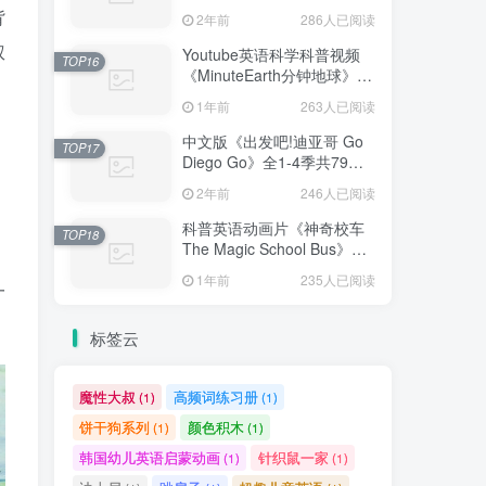
免费更新，1080P高清视频
背
2年前
286人已阅读
带英文字幕，百度网盘下载
权
Youtube英语科学科普视频
TOP16
《MinuteEarth分钟地球》每
集了解一个地球冷知识，全
1年前
263人已阅读
366集，1080P高清视频带英
文字幕，百度网盘下载！
，
中文版《出发吧!迪亚哥 Go
TOP17
Diego Go》全1-4季共79
集，标清视频，百度网盘下
2年前
246人已阅读
载！
科普英语动画片《神奇校车
TOP18
The Magic School Bus》全
1-4季共52集标清视频+配套
1年前
235人已阅读
一
音频+PDF绘本，百度网盘下
载！
标签云
魔性大叔
高频词练习册
(1)
(1)
饼干狗系列
颜色积木
(1)
(1)
韩国幼儿英语启蒙动画
针织鼠一家
(1)
(1)