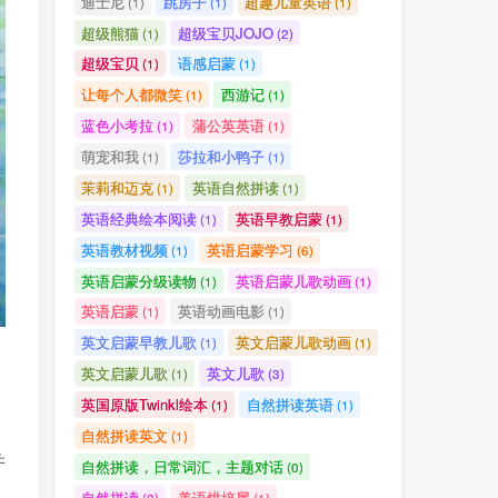
迪士尼
跳房子
超趣儿童英语
(1)
(1)
(1)
超级熊猫
超级宝贝JOJO
(1)
(2)
超级宝贝
语感启蒙
(1)
(1)
让每个人都微笑
西游记
(1)
(1)
蓝色小考拉
蒲公英英语
(1)
(1)
萌宠和我
莎拉和小鸭子
(1)
(1)
茉莉和迈克
英语自然拼读
(1)
(1)
英语经典绘本阅读
英语早教启蒙
(1)
(1)
英语教材视频
英语启蒙学习
(1)
(6)
英语启蒙分级读物
英语启蒙儿歌动画
(1)
(1)
英语启蒙
英语动画电影
(1)
(1)
英文启蒙早教儿歌
英文启蒙儿歌动画
(1)
(1)
英文启蒙儿歌
英文儿歌
(1)
(3)
英国原版Twinkl绘本
自然拼读英语
(1)
(1)
自然拼读英文
(1)
并
自然拼读，日常词汇，主题对话
(0)
自然拼读
美语烘培屋
(2)
(1)