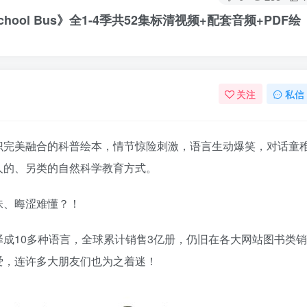
chool Bus》全1-4季共52集标清视频+配套音频+PDF绘
关注
私信
识完美融合的科普绘本，情节惊险刺激，语言生动爆笑，对话童
人的、另类的自然科学教育方式。
味、晦涩难懂？！
成10多种语言，全球累计销售3亿册，仍旧在各大网站图书类销
爱，连许多大朋友们也为之着迷！