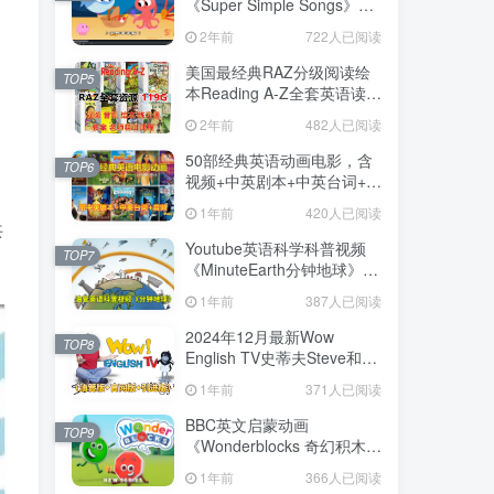
《Super Simple Songs》
1080P高清视频带英文字幕
2年前
722人已阅读
+中英文字幕+配套音频
MP3，百度网盘下载！
美国最经典RAZ分级阅读绘
TOP5
本Reading A-Z全套英语读物
配套视频+音频+绘本+练习册
2年前
482人已阅读
+教案+老师中文RAZ课程全
套共119GB，百度网盘下
50部经典英语动画电影，含
TOP6
载！
视频+中英剧本+中英台词+音
频MP3，百度网盘下载！
1年前
420人已阅读
共
Youtube英语科学科普视频
TOP7
《MinuteEarth分钟地球》每
集了解一个地球冷知识，全
1年前
387人已阅读
366集，1080P高清视频带英
文字幕，百度网盘下载！
2024年12月最新Wow
TOP8
English TV史蒂夫Steve和小
鸟Maggie少儿趣味启蒙学英
1年前
371人已阅读
语，目前总计841集+，
1080P高清视频带英文字
BBC英文启蒙动画
TOP9
幕，百度网盘下载！
《Wonderblocks 奇幻积木》
全5集，1080P高清视频带英
1年前
366人已阅读
文字幕，百度网盘下载！