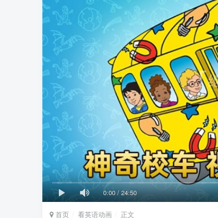
0:00
/
24:50
首页
看英语动画
正文