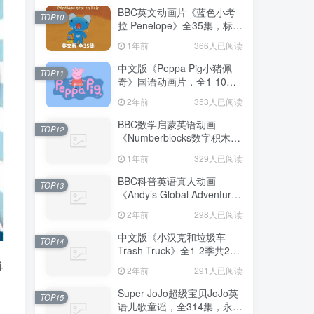
BBC英文动画片《蓝色小考
TOP10
拉 Penelope》全35集，标清
视频带配套绘本和音频
1年前
366人已阅读
MP3，百度网盘下载！
中文版《Peppa Pig小猪佩
TOP11
奇》国语动画片，全1-10季
共394集，1080P高清视频，
2年前
353人已阅读
百度网盘下载！
BBC数学启蒙英语动画
TOP12
《Numberblocks数字积木》
全七季+数字歌+特别专辑共
1年前
329人已阅读
167集，1080P高清视频带英
文字幕，百度网盘下载！
BBC科普英语真人动画
TOP13
《Andy’s Global Adventures
安迪的全球冒险》全2季共30
2年前
298人已阅读
集，1080P高清视频带英文
字幕，百度网盘下载
中文版《小汉克和垃圾车
TOP14
Trash Truck》全1-2季共28
集，1080P高清视频，百度
稚
2年前
291人已阅读
网盘下载！
Super JoJo超级宝贝JoJo英
TOP15
语儿歌童谣，全314集，永久