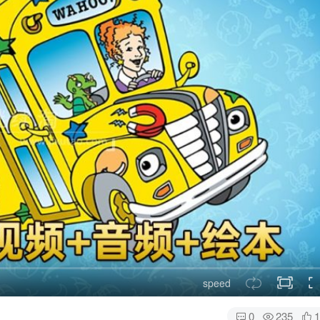
speed
0
235
1