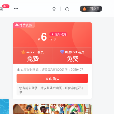
中文
画
开通会员
付费资源
6
限时特惠
8
￥
￥
年卡VIP会员
终生SVIP会员
免费
免费
如果碰到问题，请联系我们QQ客服：2059407
立即购买
您当前未登录！建议登陆后购买，可保存购买订
单