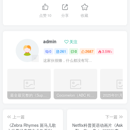
点赞
10
分享
收藏
admin
关注
0
261
0
2687
3.5W+
这家伙很懒，什么都没有写...
最全最完整的《Super Simple Songs》英文启蒙儿歌视频，自然拼读、英语动画视频，各系列总共1933集视频，1080P高清视频带英文字幕，百度网盘下载！
Cocomelon（ABC Kid TV）英语启蒙儿歌童谣视频，全938集，1080P高清视频带英文字幕，带音频MP3，百度网盘下载！
上一篇
下一篇
《Zebra Rhymes 斑马儿歌
Netflix科普英语动画片《Ask