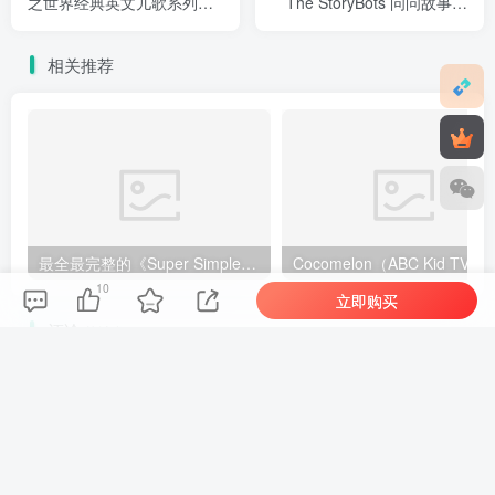
之世界经典英文儿歌系列》
The StoryBots 问问故事机
全31集，1080P高清视频带
器人 全集》全1-3季共22
中英文字幕，百度网盘下
集，1080P高清视频带英文
相关推荐
载！
字幕，百度网盘下载！
最全最完整的《Super Simple Songs》英文启蒙儿歌视频，自然拼读、英语动画视频，各系列总共1933集视频，1080P高清视频带英文字幕，百度网盘下载！
Cocomelon（ABC Kid TV）英语启蒙儿歌童谣视频，全938集，1080P
10
立即购买
评论
抢沙发
欢迎您留下宝贵的见解！
提交