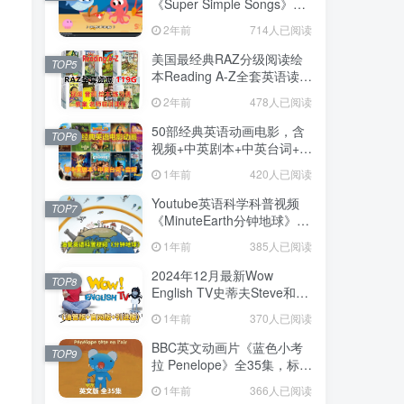
《Super Simple Songs》
1080P高清视频带英文字幕
2年前
714人已阅读
+中英文字幕+配套音频
MP3，百度网盘下载！
美国最经典RAZ分级阅读绘
TOP5
本Reading A-Z全套英语读物
配套视频+音频+绘本+练习册
2年前
478人已阅读
+教案+老师中文RAZ课程全
套共119GB，百度网盘下
50部经典英语动画电影，含
TOP6
载！
视频+中英剧本+中英台词+音
频MP3，百度网盘下载！
1年前
420人已阅读
Youtube英语科学科普视频
TOP7
《MinuteEarth分钟地球》每
集了解一个地球冷知识，全
1年前
385人已阅读
366集，1080P高清视频带英
文字幕，百度网盘下载！
2024年12月最新Wow
TOP8
English TV史蒂夫Steve和小
鸟Maggie少儿趣味启蒙学英
1年前
370人已阅读
语，目前总计841集+，
1080P高清视频带英文字
BBC英文动画片《蓝色小考
TOP9
幕，百度网盘下载！
拉 Penelope》全35集，标清
视频带配套绘本和音频
1年前
366人已阅读
MP3，百度网盘下载！