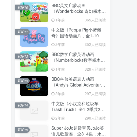
BBC英文启蒙动画
TOP10
《Wonderblocks 奇幻积木》
全5集，1080P高清视频带英
1年前
365人已阅读
文字幕，百度网盘下载！
中文版《Peppa Pig小猪佩
TOP11
奇》国语动画片，全1-10季
共394集，1080P高清视频，
2年前
352人已阅读
百度网盘下载！
BBC数学启蒙英语动画
TOP12
《Numberblocks数字积木》
全七季+数字歌+特别专辑共
1年前
328人已阅读
167集，1080P高清视频带英
文字幕，百度网盘下载！
BBC科普英语真人动画
TOP13
《Andy’s Global Adventures
安迪的全球冒险》全2季共30
2年前
297人已阅读
集，1080P高清视频带英文
字幕，百度网盘下载
中文版《小汉克和垃圾车
TOP14
Trash Truck》全1-2季共28
集，1080P高清视频，百度
2年前
290人已阅读
网盘下载！
Super JoJo超级宝贝JoJo英
TOP15
语儿歌童谣，全314集，永久