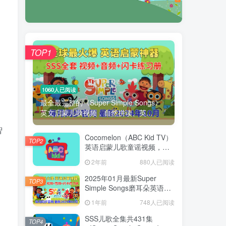
TOP1
1060人已阅读
最全最完整的《Super Simple Songs》
英文启蒙儿歌视频，自然拼读、英...
智
Cocomelon（ABC Kid TV）
TOP2
英语启蒙儿歌童谣视频，全
938集，1080P高清视频带英
2年前
880人已阅读
文字幕，带音频MP3，百度
网盘下载！
2025年01月最新Super
TOP3
Simple Songs磨耳朵英语入
门启蒙，包含各系列总共
1年前
748人已阅读
1954集，1080P高清视频带
英文字幕，百度网盘下载！
SSS儿歌全集共431集
TOP4