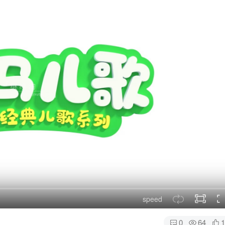
speed
0
64
1