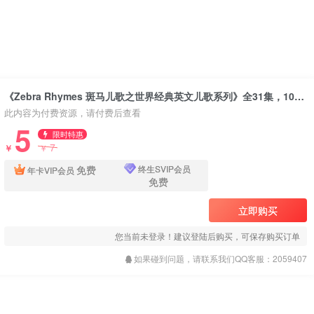
《Zebra Rhymes 斑马儿歌之世界经典英文儿歌系列》全31集，1080P高清视频带中英文字幕，百度网盘下载！
此内容为付费资源，请付费后查看
5
限时特惠
7
￥
￥
免费
终生SVIP会员
年卡VIP会员
免费
立即购买
您当前未登录！建议登陆后购买，可保存购买订单
如果碰到问题，请联系我们QQ客服：2059407