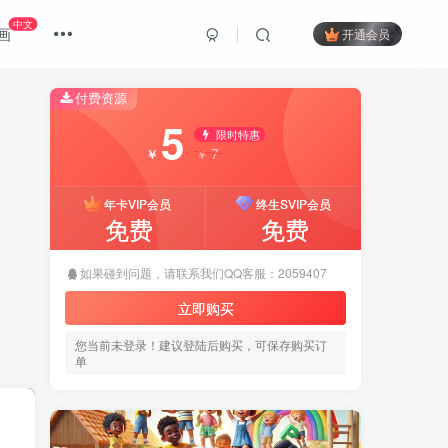
中文
画
开通会员
付费资源
5
限时特惠
7
￥
￥
年卡VIP会员
终生SVIP会员
免费
免费
如果碰到问题，请联系我们QQ客服：2059407
立即购买
您当前未登录！建议登陆后购买，可保存购买订
单