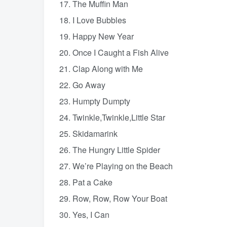
17. The Muffin Man
18. I Love Bubbles
19. Happy New Year
20. Once I Caught a Fish Alive
21. Clap Along with Me
22. Go Away
23. Humpty Dumpty
24. Twinkle,Twinkle,Little Star
25. Skidamarink
26. The Hungry Little Spider
27. We’re Playing on the Beach
28. Pat a Cake
29. Row, Row, Row Your Boat
30. Yes, I Can