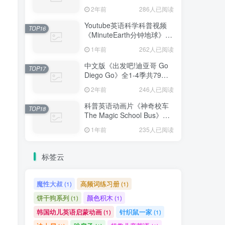
免费更新，1080P高清视频
2年前
286人已阅读
带英文字幕，百度网盘下载
Youtube英语科学科普视频
TOP16
《MinuteEarth分钟地球》每
集了解一个地球冷知识，全
1年前
262人已阅读
366集，1080P高清视频带英
文字幕，百度网盘下载！
中文版《出发吧!迪亚哥 Go
TOP17
Diego Go》全1-4季共79
集，标清视频，百度网盘下
2年前
246人已阅读
载！
科普英语动画片《神奇校车
TOP18
The Magic School Bus》全
1-4季共52集标清视频+配套
1年前
235人已阅读
音频+PDF绘本，百度网盘下
载！
标签云
魔性大叔
高频词练习册
(1)
(1)
饼干狗系列
颜色积木
(1)
(1)
韩国幼儿英语启蒙动画
针织鼠一家
(1)
(1)