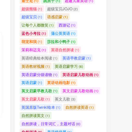
迪士尼
跳房子
超趣儿童英语
(1)
(1)
(1)
超级熊猫
超级宝贝JOJO
(1)
(2)
超级宝贝
语感启蒙
(1)
(1)
让每个人都微笑
西游记
(1)
(1)
蓝色小考拉
蒲公英英语
(1)
(1)
萌宠和我
莎拉和小鸭子
(1)
(1)
茉莉和迈克
英语自然拼读
(1)
(1)
英语经典绘本阅读
英语早教启蒙
(1)
(1)
英语教材视频
英语启蒙学习
(1)
(6)
英语启蒙分级读物
英语启蒙儿歌动画
(1)
(1)
英语启蒙
英语动画电影
(1)
(1)
英文启蒙早教儿歌
英文启蒙儿歌动画
(1)
(1)
英文启蒙儿歌
英文儿歌
(1)
(3)
英国原版Twinkl绘本
自然拼读英语
(1)
(1)
自然拼读英文
(1)
自然拼读，日常词汇，主题对话
(0)
自然拼读
美语烘培屋
(2)
(1)