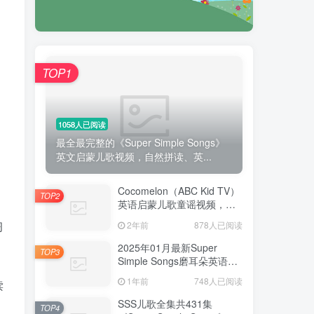
TOP1
1058人已阅读
最全最完整的《Super Simple Songs》
英文启蒙儿歌视频，自然拼读、英...
Cocomelon（ABC Kid TV）
TOP2
英语启蒙儿歌童谣视频，全
938集，1080P高清视频带英
习
2年前
878人已阅读
文字幕，带音频MP3，百度
网盘下载！
2025年01月最新Super
TOP3
Simple Songs磨耳朵英语入
门启蒙，包含各系列总共
1年前
748人已阅读
读
1954集，1080P高清视频带
英文字幕，百度网盘下载！
SSS儿歌全集共431集
TOP4