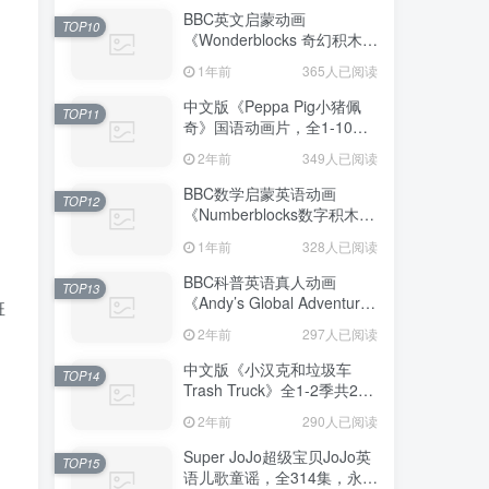
BBC英文启蒙动画
TOP10
《Wonderblocks 奇幻积木》
全5集，1080P高清视频带英
1年前
365人已阅读
文字幕，百度网盘下载！
中文版《Peppa Pig小猪佩
TOP11
奇》国语动画片，全1-10季
共394集，1080P高清视频，
2年前
349人已阅读
百度网盘下载！
BBC数学启蒙英语动画
TOP12
《Numberblocks数字积木》
全七季+数字歌+特别专辑共
1年前
328人已阅读
167集，1080P高清视频带英
文字幕，百度网盘下载！
BBC科普英语真人动画
TOP13
《Andy’s Global Adventures
班
安迪的全球冒险》全2季共30
2年前
297人已阅读
集，1080P高清视频带英文
字幕，百度网盘下载
中文版《小汉克和垃圾车
TOP14
Trash Truck》全1-2季共28
集，1080P高清视频，百度
2年前
290人已阅读
网盘下载！
Super JoJo超级宝贝JoJo英
TOP15
语儿歌童谣，全314集，永久