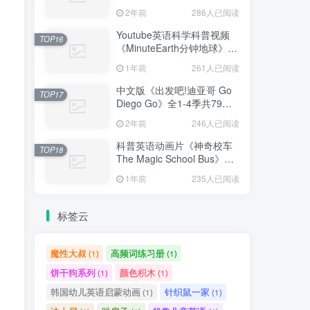
免费更新，1080P高清视频
2年前
286人已阅读
带英文字幕，百度网盘下载
Youtube英语科学科普视频
TOP16
《MinuteEarth分钟地球》每
集了解一个地球冷知识，全
1年前
261人已阅读
366集，1080P高清视频带英
文字幕，百度网盘下载！
中文版《出发吧!迪亚哥 Go
TOP17
Diego Go》全1-4季共79
集，标清视频，百度网盘下
2年前
246人已阅读
载！
科普英语动画片《神奇校车
TOP18
The Magic School Bus》全
1-4季共52集标清视频+配套
1年前
235人已阅读
音频+PDF绘本，百度网盘下
载！
标签云
魔性大叔
高频词练习册
(1)
(1)
饼干狗系列
颜色积木
(1)
(1)
韩国幼儿英语启蒙动画
针织鼠一家
(1)
(1)