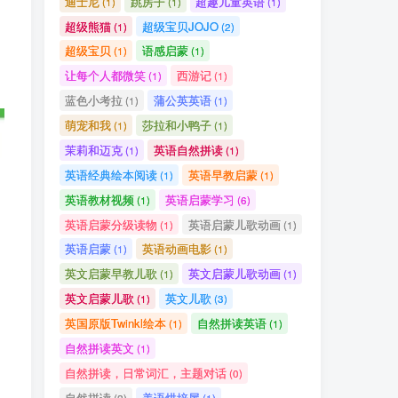
迪士尼
跳房子
超趣儿童英语
(1)
(1)
(1)
超级熊猫
超级宝贝JOJO
(1)
(2)
超级宝贝
语感启蒙
(1)
(1)
让每个人都微笑
西游记
(1)
(1)
蓝色小考拉
蒲公英英语
(1)
(1)
萌宠和我
莎拉和小鸭子
(1)
(1)
茉莉和迈克
英语自然拼读
(1)
(1)
英语经典绘本阅读
英语早教启蒙
(1)
(1)
英语教材视频
英语启蒙学习
(1)
(6)
英语启蒙分级读物
英语启蒙儿歌动画
(1)
(1)
英语启蒙
英语动画电影
(1)
(1)
英文启蒙早教儿歌
英文启蒙儿歌动画
(1)
(1)
英文启蒙儿歌
英文儿歌
(1)
(3)
英国原版Twinkl绘本
自然拼读英语
(1)
(1)
自然拼读英文
(1)
自然拼读，日常词汇，主题对话
(0)
自然拼读
美语烘培屋
(2)
(1)