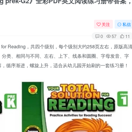
 Reading prek-G2》全彩PDF英文阅读练习册带答案
关注
私信
0
57
11
tion for Reading，共四个级别，每个级别大约258页左右，原版高
、分类、相同与不同、左右、上下、线条和圆圈、字母发音、字
容，循序渐进，螺旋上升，适合从幼儿园开始刷的一套练习册！