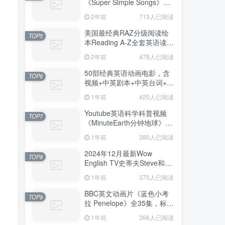
《Super Simple Songs》
1080P高清视频带英文字幕
2年前
713人已阅读
+中英文字幕+配套音频
MP3，百度网盘下载！
美国最经典RAZ分级阅读绘
TOP5
本Reading A-Z全套英语读物
配套视频+音频+绘本+练习册
2年前
478人已阅读
+教案+老师中文RAZ课程全
套共119GB，百度网盘下
50部经典英语动画电影，含
TOP6
载！
视频+中英剧本+中英台词+音
频MP3，百度网盘下载！
1年前
420人已阅读
Youtube英语科学科普视频
TOP7
《MinuteEarth分钟地球》每
集了解一个地球冷知识，全
1年前
380人已阅读
366集，1080P高清视频带英
文字幕，百度网盘下载！
2024年12月最新Wow
TOP8
English TV史蒂夫Steve和小
鸟Maggie少儿趣味启蒙学英
1年前
370人已阅读
语，目前总计841集+，
1080P高清视频带英文字
BBC英文动画片《蓝色小考
TOP9
幕，百度网盘下载！
拉 Penelope》全35集，标清
视频带配套绘本和音频
1年前
366人已阅读
MP3，百度网盘下载！