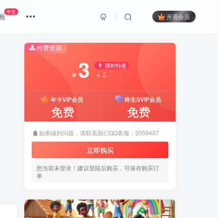
中文
画
开通会员
付费资源
3
限时特惠
5
￥
￥
年卡VIP会员
终生SVIP会员
免费
免费
如果碰到问题，请联系我们QQ客服：2059407
立即购买
您当前未登录！建议登陆后购买，可保存购买订
单