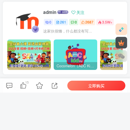
admin
关注
0
261
0
2687
3.5W+
这家伙很懒，什么都没有写...
最全最完整的《Super Simple Songs》英文启蒙儿歌视频，自然拼读、英语动画视频，各系列总共1933集视频，1080P高清视频带英文字幕，百度网盘下载！
Cocomelon（ABC Kid TV）英语启蒙儿歌童谣视频，全938集，1080P高清视频带英文字幕，带音频MP3，百度网盘下载！
15
立即购买
上一篇
下一篇
外研社英语分级阅读《悠游
《拼读怪兽Phonics
阅读·成长计划》全1-3级绘
Monster》英语自然拼读学
本PDF+视频MP4+音频
习教材全四级系列，电子版
MP3，百度网盘下载！
学生书+练习册+教材，百度
相关推荐
网盘下载！