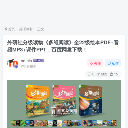
首页
英语教材
正文
外研社分级读物《多维阅读》全22级绘本PDF+音
频MP3+课件PPT，百度网盘下载！
admin
关注
私信
2年前更新
0
202
15