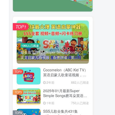
TOP1
1065人已阅读
最全最完整的《Super Simple Songs》
英文启蒙儿歌视频，自然拼读、英...
Cocomelon（ABC Kid TV）
TOP2
英语启蒙儿歌童谣视频，全
938集，1080P高清视频带英
2年前
882人已阅读
文字幕，带音频MP3，百度
网盘下载！
2025年01月最新Super
TOP3
Simple Songs磨耳朵英语入
门启蒙，包含各系列总共
1年前
750人已阅读
1954集，1080P高清视频带
英文字幕，百度网盘下载！
SSS儿歌全集共431集
TOP4