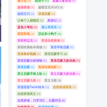
迪士尼
跳房子
超趣儿童英语
(1)
(1)
(1)
超级熊猫
超级宝贝JOJO
(1)
(2)
超级宝贝
语感启蒙
(1)
(1)
让每个人都微笑
西游记
(1)
(1)
蓝色小考拉
蒲公英英语
(1)
(1)
萌宠和我
莎拉和小鸭子
(1)
(1)
茉莉和迈克
英语自然拼读
(1)
(1)
英语经典绘本阅读
英语早教启蒙
(1)
(1)
英语教材视频
英语启蒙学习
(1)
(6)
英语启蒙分级读物
英语启蒙儿歌动画
(1)
(1)
英语启蒙
英语动画电影
(1)
(1)
英文启蒙早教儿歌
英文启蒙儿歌动画
(1)
(1)
英文启蒙儿歌
英文儿歌
(1)
(3)
英国原版Twinkl绘本
自然拼读英语
(1)
(1)
自然拼读英文
(1)
自然拼读，日常词汇，主题对话
(0)
自然拼读
美语烘培屋
(2)
(1)