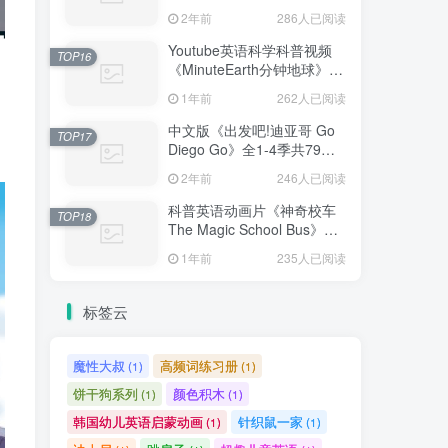
免费更新，1080P高清视频
2年前
286人已阅读
带英文字幕，百度网盘下载
Youtube英语科学科普视频
TOP16
《MinuteEarth分钟地球》每
集了解一个地球冷知识，全
1年前
262人已阅读
366集，1080P高清视频带英
文字幕，百度网盘下载！
中文版《出发吧!迪亚哥 Go
TOP17
Diego Go》全1-4季共79
集，标清视频，百度网盘下
2年前
246人已阅读
载！
科普英语动画片《神奇校车
TOP18
The Magic School Bus》全
1-4季共52集标清视频+配套
1年前
235人已阅读
音频+PDF绘本，百度网盘下
载！
标签云
魔性大叔
高频词练习册
(1)
(1)
饼干狗系列
颜色积木
(1)
(1)
韩国幼儿英语启蒙动画
针织鼠一家
(1)
(1)