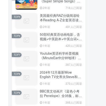
《Super Simple Songs》
1080P高清视频带英文字幕
2年前
718人已阅读
+中英文字幕+配套音频
MP3，百度网盘下载！
美国最经典RAZ分级阅读绘
TOP5
本Reading A-Z全套英语读物
配套视频+音频+绘本+练习册
2年前
481人已阅读
+教案+老师中文RAZ课程全
套共119GB，百度网盘下
50部经典英语动画电影，含
TOP6
载！
视频+中英剧本+中英台词+音
频MP3，百度网盘下载！
1年前
420人已阅读
Youtube英语科学科普视频
TOP7
《MinuteEarth分钟地球》每
集了解一个地球冷知识，全
1年前
387人已阅读
366集，1080P高清视频带英
文字幕，百度网盘下载！
2024年12月最新Wow
TOP8
English TV史蒂夫Steve和小
鸟Maggie少儿趣味启蒙学英
1年前
370人已阅读
语，目前总计841集+，
1080P高清视频带英文字
BBC英文动画片《蓝色小考
TOP9
幕，百度网盘下载！
拉 Penelope》全35集，标清
视频带配套绘本和音频
1年前
366人已阅读
MP3，百度网盘下载！