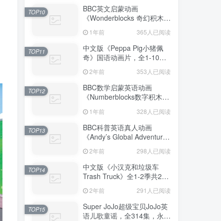
BBC英文启蒙动画
TOP10
《Wonderblocks 奇幻积木》
全5集，1080P高清视频带英
1年前
365人已阅读
文字幕，百度网盘下载！
中文版《Peppa Pig小猪佩
TOP11
奇》国语动画片，全1-10季
共394集，1080P高清视频，
2年前
353人已阅读
百度网盘下载！
BBC数学启蒙英语动画
TOP12
《Numberblocks数字积木》
全七季+数字歌+特别专辑共
1年前
328人已阅读
167集，1080P高清视频带英
文字幕，百度网盘下载！
BBC科普英语真人动画
TOP13
《Andy’s Global Adventures
安迪的全球冒险》全2季共30
2年前
298人已阅读
集，1080P高清视频带英文
字幕，百度网盘下载
中文版《小汉克和垃圾车
TOP14
Trash Truck》全1-2季共28
集，1080P高清视频，百度
2年前
291人已阅读
网盘下载！
Super JoJo超级宝贝JoJo英
TOP15
语儿歌童谣，全314集，永久