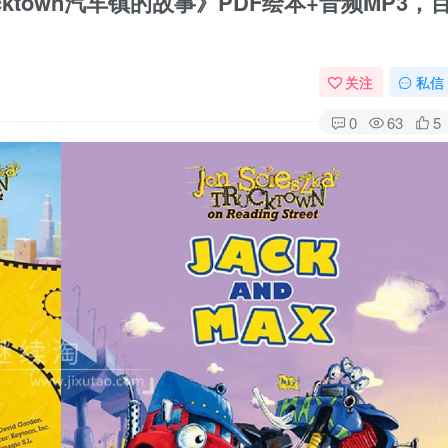
ktown汽车镇的故事》PDF绘本+音频MP3，
关注
私信
0
63
5