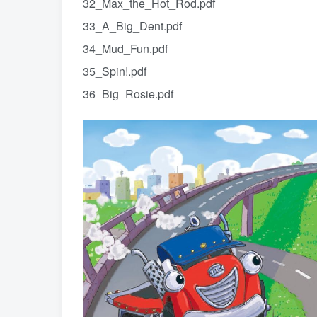
32_Max_the_Hot_Rod.pdf
33_A_Big_Dent.pdf
34_Mud_Fun.pdf
35_Spin!.pdf
36_Big_Rosie.pdf