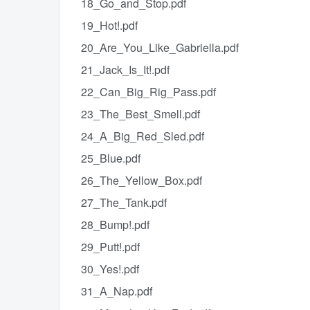
18_Go_and_Stop.pdf
19_Hot!.pdf
20_Are_You_Like_Gabriella.pdf
21_Jack_Is_It!.pdf
22_Can_Big_Rig_Pass.pdf
23_The_Best_Smell.pdf
24_A_Big_Red_Sled.pdf
25_Blue.pdf
26_The_Yellow_Box.pdf
27_The_Tank.pdf
28_Bump!.pdf
29_Putt!.pdf
30_Yes!.pdf
31_A_Nap.pdf