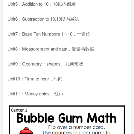
Unit5：Addition to 10，10以内假发
Unit6：Subtraction to 10,10以内减法
Unit7：Base Ten Numbers 11-10，十进位
Unit8：Measurement and data，测量与数据
Unit9：Geometry：shapes，几何形状
Unit10：Time to hour，时间
Unit11：Money coins，钱币