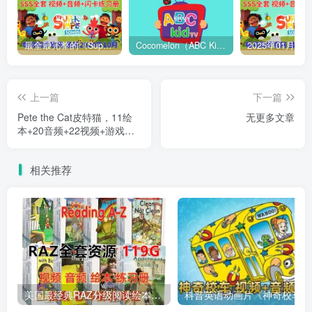
最全最完整的《Super Simple Songs》英文启蒙儿歌视频，自然拼读、英语动画视频，各系列总共1933集视频，1080P高清视频带英文字幕，百度网盘下载！
Cocomelon（ABC Kid TV）英语启蒙儿歌童谣视频，全938集，1080P高清视频带英文字幕，带音频MP3，百度网盘下载！
上一篇
下一篇
Pete the Cat皮特猫，11绘
无更多文章
本+20音频+22视频+游戏互
动册，全高清，百度网盘下
载！
相关推荐
美国最经典RAZ分级阅读绘本Reading A-Z全套英语读物配套视频+音频+绘本+练习册+教案+老师中文RAZ课程全套共119GB，百度网盘下载！